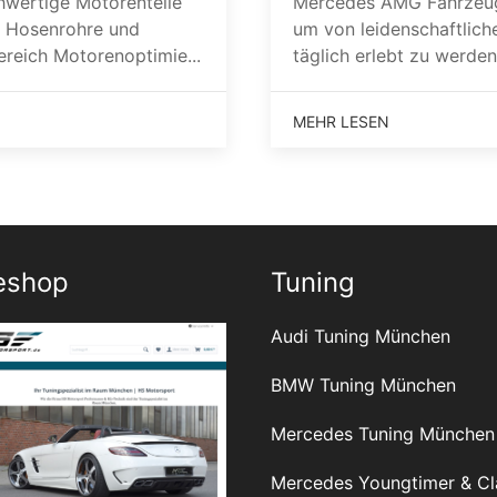
wertige Motorenteile
Mercedes AMG Fahrzeug
 Hosenrohre und
um von leidenschaftlic
ereich Motorenoptimie...
täglich erlebt zu werden.
MEHR LESEN
eshop
Tuning
Audi Tuning München
BMW Tuning München
Mercedes Tuning München
Mercedes Youngtimer & Cl