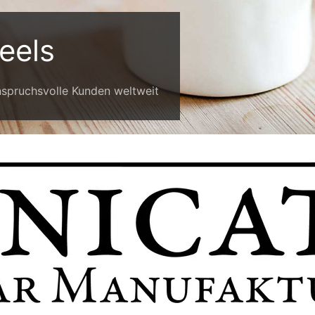
eels
nspruchsvolle Kunden weltweit